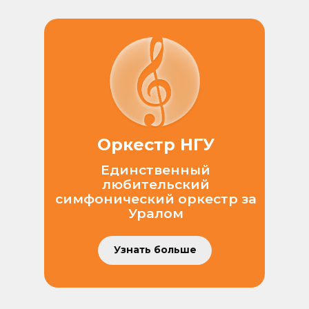
Оркестр НГУ
Единственный
любительский
симфонический оркестр за
Уралом
Узнать больше