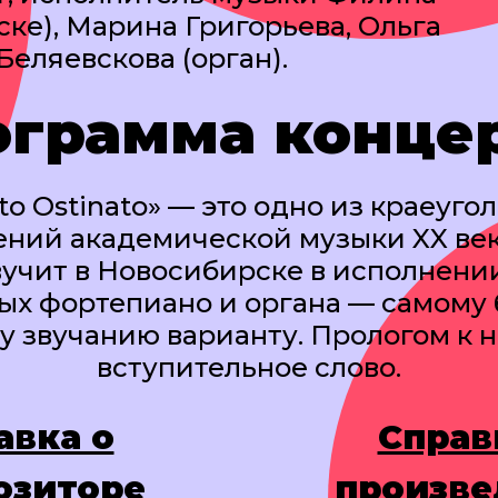
ске), Марина Григорьева, Ольга
еляевскова (орган).
ограмма конце
to Ostinato» — это одно из краеуго
ний академической музыки XX век
учит в Новосибирске в исполнени
ых фортепиано и органа — самому 
у звучанию варианту. Прологом к н
вступительное слово.
авка о
Справ
озиторе
произве