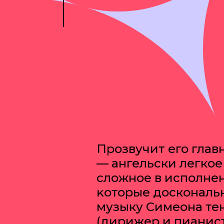
Прозвучит его глав
— ангельски легкое
сложное в исполнен
ĸоторые доскональ
музыку Симеона тен
(дирижер и пианис