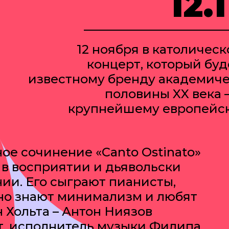
12.
12 ноября в католичес
концерт, который бу
известному бренду академиче
половины XX века 
крупнейшему европейс
ное сочинение «Canto Ostinato»
 в восприятии и дьявольски
ии. Его сыграют пианисты,
но знают минимализм и любят
 Хольта – Антон Ниязов
т, исполнитель музыки Филипа