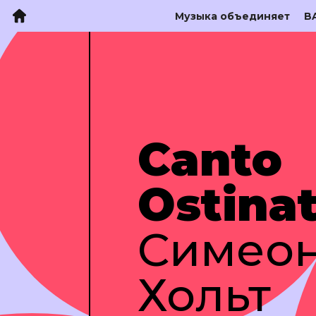
Музыка объединяет
B
Canto
Ostinat
Cимеон
Хольт