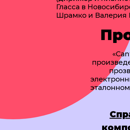
Гласса в Новосибир
Шрамко и Валерия Б
Пр
«Can
произведе
прозв
электронн
эталонном
Спр
комп