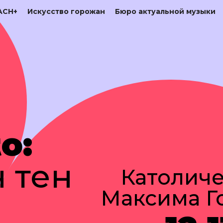
ACH+
Искусство горожан
Бюро актуальной музыки
o:
 тен
Католиче
Максима Го