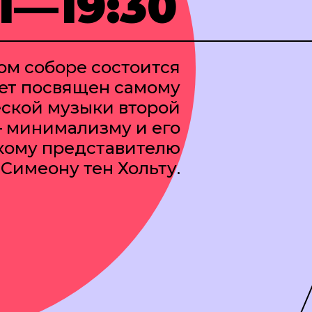
11—19:30
ком соборе состоится
дет посвящен самому
ской музыки второй
– минимализму и его
кому представителю
Симеону тен Хольту.