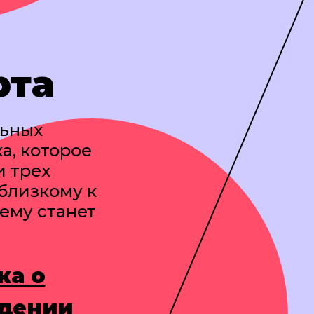
рта
льных
а, которое
и трех
близкому к
ему станет
ка о
дении