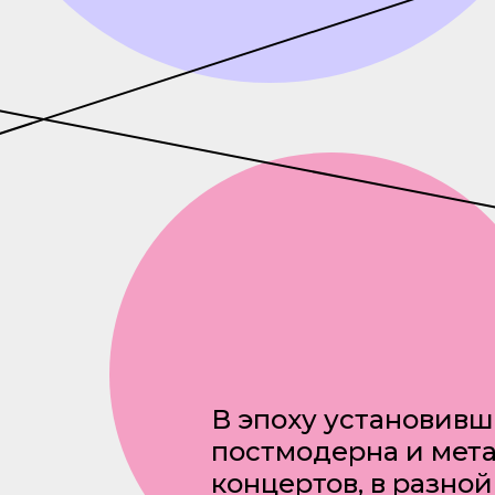
В эпоху установив
постмодерна и мет
концертов, в разно