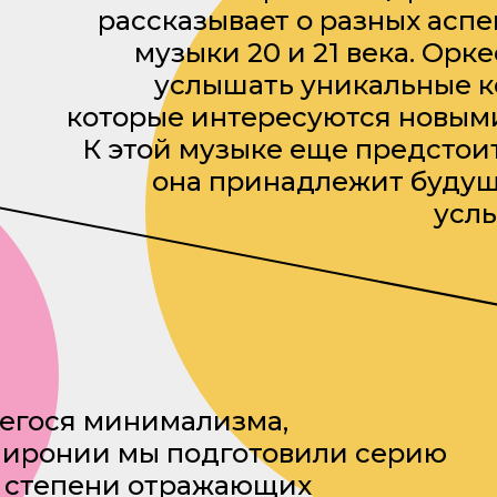
рассказывает о разных асп
музыки 20 и 21 века. Орк
услышать уникальные к
которые интересуются новыми
К этой музыке еще предстои
она принадлежит будущ
услы
шегося минимализма,
аиронии мы подготовили серию
й степени отражающих