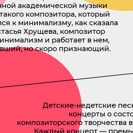
нной академической музыки
 такого композитора, который
лся к минимализму, как сказала
тасья Хрущева, композитор
инимализм и работает в нем,
авший, но скоро признающий.
Детские-недетские песн
концерты о сост
композиторского творчества 
Каждый концерт — премь