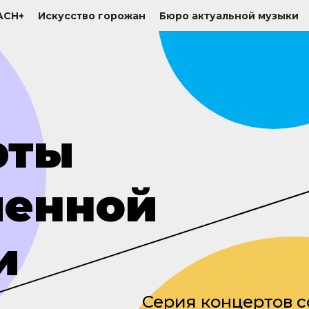
ACH+
Искусство горожан
Бюро актуальной музыки
рты
менной
и
Серия концертов 