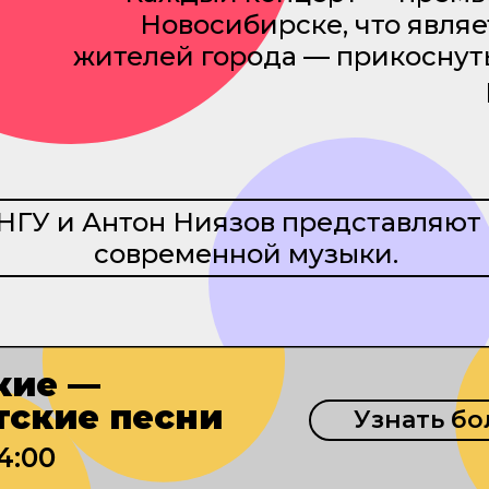
Новосибирске, что явля
жителей города — прикоснут
НГУ и Антон Ниязов представляют
современной музыки.
кие —
тские песни
Узнать б
4:00