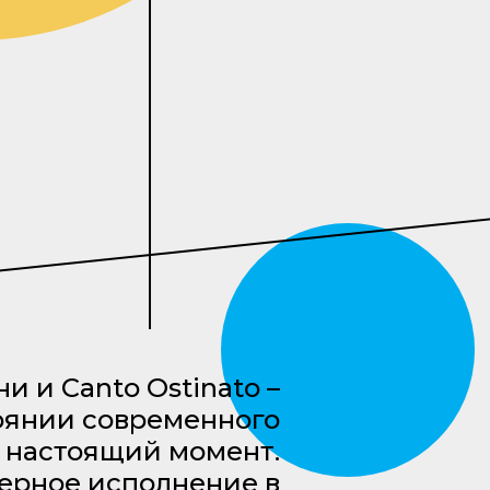
и и Canto Ostinato –
оянии современного
в настоящий момент.
ерное исполнение в