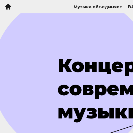
Музыка объединяет
B
Конце
совре
музык