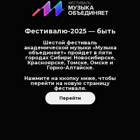
Фестивалю-2025 — быть
Новости фестиваля
Шестой фестиваль
академической музыки «Музыка
объединяет» пройдет в пяти
городах Сибири: Новосибирске,
Прием заявок на фестиваль
Красноярске, Томске, Омске и
завершен
Горно-Алтайске.
31 марта команда проекта подвела итоги
Нажмите на кнопку ниже, чтобы
заявочной кампании
перейти на новую страницу
фестиваля.
01.04.2024
Перейти